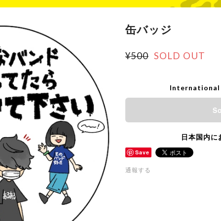
缶バッジ
¥500
SOLD OUT
International
So
日本国内に
Save
通報する